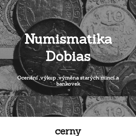
Numismatika
Dobias
Ocenění ,výkup ,výměna starých mincí a
bankovek
cerny