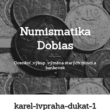
Numismatika
Dobias
Ocenění ,výkup ,výměna starých mincí a
bankovek
karel-ivpraha-dukat-1