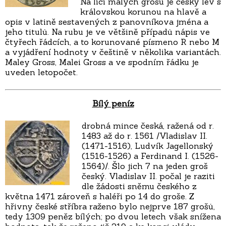
Na líci malých grošů je český lev s
královskou korunou na hlavě a
opis v latině sestavených z panovníkova jména a
jeho titulů. Na rubu je ve většině případů nápis ve
čtyřech řádcích, a to korunované písmeno R nebo M
a vyjádření hodnoty v češtině v několika variantách.
Maley Gross, Malei Gross a ve spodním řádku je
uveden letopočet.
Bílý peníz
drobná mince česká, ražená od r.
1483 až do r. 1561 /Vladislav II.
(1471-1516), Ludvík Jagellonský
(1516-1526) a Ferdinand I. (1526-
1564)/. Šlo jich 7 na jeden groš
český. Vladislav II. počal je raziti
dle žádosti sněmu českého z
května 1471 zároveň s haléři po 14 do groše. Z
hřivny české stříbra raženo bylo nejprve 187 grošů,
tedy 1309 peněz bílých; po dvou letech však snížena