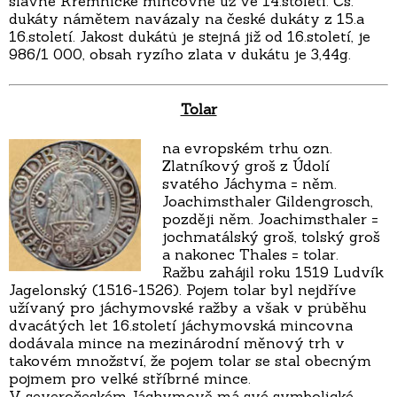
slavné Kremnické mincovně už ve 14.století. Čs.
dukáty námětem navázaly na české dukáty z 15.a
16.století. Jakost dukátů je stejná již od 16.století, je
986/1 000, obsah ryzího zlata v dukátu je 3,44g.
Tolar
na evropském trhu ozn.
Zlatníkový groš z Údolí
svatého Jáchyma = něm.
Joachimsthaler Gildengrosch,
později něm. Joachimsthaler =
jochmatálský groš, tolský groš
a nakonec Thales = tolar.
Ražbu zahájil roku 1519 Ludvík
Jagelonský (1516-1526). Pojem tolar byl nejdříve
užívaný pro jáchymovské ražby a však v průběhu
dvacátých let 16.století jáchymovská mincovna
dodávala mince na mezinárodní měnový trh v
takovém množství, že pojem tolar se stal obecným
pojmem pro velké stříbrné mince.
V severočeském Jáchymově má své symbolické