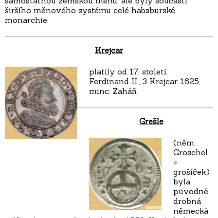
samostatnou zemskou měnu, ale byly součástí
širšího měnového systému celé habsburské
monarchie.
Krejcar
platily od 17. století.
Ferdinand II., 3 Krejcar 1625,
minc. Zaháň
Grešle
(něm.
Groschel
=
grošíček)
byla
původně
drobná
německá