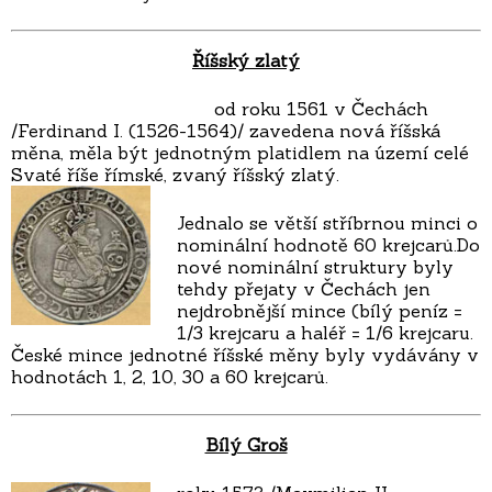
Říšský zlatý
od roku 1561 v Čechách
/Ferdinand I. (1526-1564)/ zavedena nová říšská
měna, měla být jednotným platidlem na území celé
Svaté říše římské, zvaný říšský zlatý.
Jednalo se větší stříbrnou minci o
nominální hodnotě 60 krejcarů.Do
nové nominální struktury byly
tehdy přejaty v Čechách jen
nejdrobnější mince (bílý peníz =
1/3 krejcaru a haléř = 1/6 krejcaru.
České mince jednotné říšské měny byly vydávány v
hodnotách 1, 2, 10, 30 a 60 krejcarů.
Bílý Groš