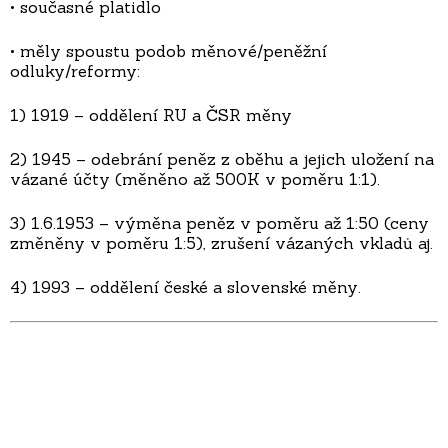
• současné platidlo
• měly spoustu podob měnové/peněžní
odluky/reformy:
1) 1919 – oddělení RU a ČSR měny
2) 1945 – odebrání peněz z oběhu a jejich uložení na
vázané účty (měněno až 500K v poměru 1:1).
3) 1.6.1953 – výměna peněz v poměru až 1:50 (ceny
změněny v poměru 1:5), zrušení vázaných vkladů aj.
4) 1993 – oddělení české a slovenské měny.