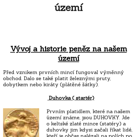
území
Vývoj a historie peněz na našem
území
Před vznikem prvních mincí fungoval výměnný
obchod. Dalo se také platit železnými pruty,
dobytkem nebo kiráty (plátěné šátky).
Duhovka ( startér)
Prvním platidlem, které na našem
území známe, jsou DUHOVKY. Jde
o keltské zlaté mince (statéry) a
duhovky jim kdysi začali říkat lidé,
kteří je občas nalézali na polích po