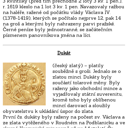
3 kvintlíky (před tím přechodně 2 loty 3 kv. 1 pen.),
r. 1619 kleslo na 1 lot 3 kv. 1 pen. Navazovaly ražbou
na haléře, ražené od počátku vlády Václava IV.
(1378-1419), kterých se počítalo nejprve 12, pak 14
na groš a kterými byly nahrazeny parvi pražské.
Černé peníze byly jednostranné, se začátečním
písmenem panovníkova jména na líci.
Dukát
(český zlatý) – platily
souběžně s groši. Jednalo se o
zlatou minci. Dukáty byly
součástí tolarové měny. Byly
raženy jako obchodní mince a
vyjadřovaly státní suverenitu,
kromě toho byly oblíbenou
mincí darovací a sloužily
obyvatelstvu k ukládání úspor do zlata.
První čs. dukáty byly raženy na počest sv. Václava a
ze zlata vytěženého v Roudném na Podblanicku a ve