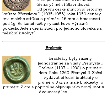
(denáry) měli i Slavníkovci.
Od první české mincovní reformy
knížete Břetislava I. (1035-1055) roku 1050 denáry
tzv. malého střížku o průměru 16 mm a hmotnosti
pod 1g. Ke konci ražby ryzost kovu výrazně
poklesla. Jeden denár stačil pro jednoho člověka na
měsíční živobytí.
Brakteát
Brakteáty byly raženy
jednostranně za vlády Přemysla I.
Otakara (1197 – 1230) o průměru
4cm. Roku 1260 Přemysl II. Začal
vydávat střední brakteaty o
průměru 3 cm a malé brakteaty o
průměru 2 cm a poprvé se objevuje jako nový motiv
dvouocasý lev.