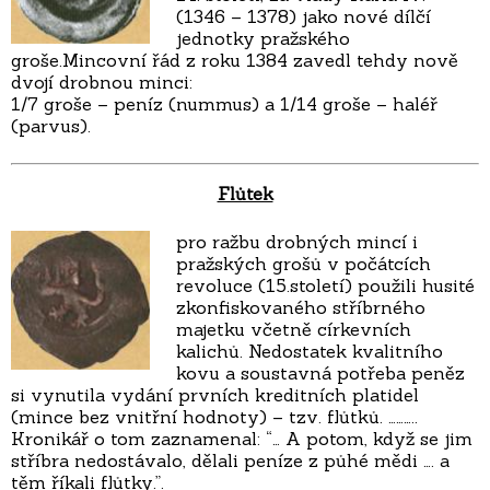
(1346 – 1378) jako nové dílčí
jednotky pražského
groše.Mincovní řád z roku 1384 zavedl tehdy nově
dvojí drobnou minci:
1/7 groše – peníz (nummus) a 1/14 groše – haléř
(parvus).
Flůtek
pro ražbu drobných mincí i
pražských grošů v počátcích
revoluce (15.století) použili husité
zkonfiskovaného stříbrného
majetku včetně církevních
kalichů. Nedostatek kvalitního
kovu a soustavná potřeba peněz
si vynutila vydání prvních kreditních platidel
(mince bez vnitřní hodnoty) – tzv. flůtků. ………..
Kronikář o tom zaznamenal: “… A potom, když se jim
stříbra nedostávalo, dělali peníze z půhé mědi …. a
těm říkali flůtky.”.