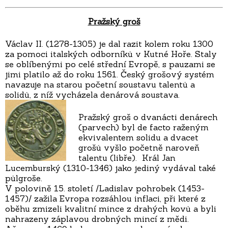
Pražský groš
Václav II. (1278-1305) je dal razit kolem roku 1300
za pomoci italských odborníků v Kutné Hoře. Staly
se oblíbenými po celé střední Evropě, s pauzami se
jimi platilo až do roku 1561. Český grošový systém
navazuje na starou početní soustavu talentů a
solidů, z níž vycházela denárová soustava.
Pražský groš o dvanácti denárech
(parvech) byl de facto raženým
ekvivalentem solidu a dvacet
grošů vyšlo početně naroveň
talentu (libře). Král Jan
Lucemburský (1310-1346) jako jediný vydával také
půlgroše.
V polovině 15. století /Ladislav pohrobek (1453-
1457)/ zažila Evropa rozsáhlou inflaci, při které z
oběhu zmizeli kvalitní mince z drahých kovů a byli
nahrazeny záplavou drobných mincí z mědi.