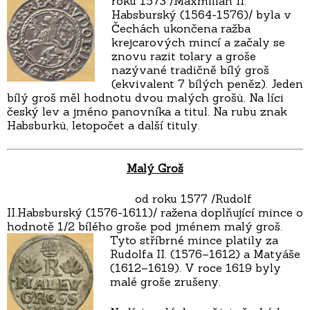
roku 1573 /Maxmilian II.
Habsburský (1564-1576)/ byla v
Čechách ukončena ražba
krejcarových mincí a začaly se
znovu razit tolary a groše
nazývané tradičně bílý groš
(ekvivalent 7 bílých peněz). Jeden
bílý groš měl hodnotu dvou malých grošů. Na líci
český lev a jméno panovníka a titul. Na rubu znak
Habsburků, letopočet a další tituly.
Malý Groš
od roku 1577 /Rudolf
II.Habsburský (1576-1611)/ ražena doplňující mince o
hodnotě 1/2 bílého groše pod jménem malý groš.
Tyto stříbrné mince platily za
Rudolfa II. (1576–1612) a Matyáše
(1612–1619). V roce 1619 byly
malé groše zrušeny.