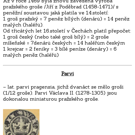
Až v roce 1469 byla znovu zavedena výroba
pražského groše /Jiří z Poděbrad (1458-1471)/ s
peněžní soustavou jaká platila ve 14.století:
1 groš pražský = 7 peněz bílých (denárů) = 14 peněz
malých (haléřů).
Od třicátých let 16.století v Čechách platil přepočet:
1 groš český (nebo také groš bílý) = 2 groše
míšeňské = 7denárů českých = 14 haléřům českým
1 krejcar = 2 feniky = 3 bílé peníze (denáry) = 6
malých peněz (haléřů)
Parvi
– lat. parvi pragensia, jichž dvanáct se mělo groši
(1/12 groše). Parvi Václava II. (1278-1305) jsou
dokonalou miniaturou pražského groše.