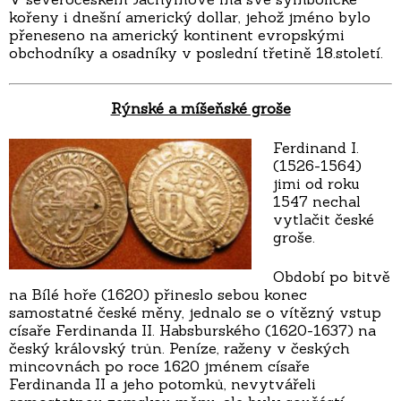
kořeny i dnešní americký dollar, jehož jméno bylo
přeneseno na americký kontinent evropskými
obchodníky a osadníky v poslední třetině 18.století.
Rýnské a míšeňské groše
Ferdinand I.
(1526-1564)
jimi od roku
1547 nechal
vytlačit české
groše.
Období po bitvě
na Bílé hoře (1620) přineslo sebou konec
samostatné české měny, jednalo se o vítězný vstup
císaře Ferdinanda II. Habsburského (1620-1637) na
český královský trůn. Peníze, raženy v českých
mincovnách po roce 1620 jménem císaře
Ferdinanda II a jeho potomků, nevytvářeli