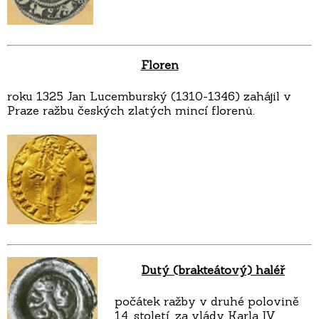
Floren
roku 1325 Jan Lucemburský (1310-1346) zahájil v
Praze ražbu českých zlatých mincí florenů.
Dutý (brakteátový) haléř
počátek ražby v druhé polovině
14. století, za vlády Karla IV.