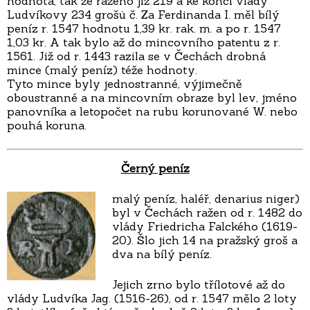
hodnota, tak že raženo již 219 a ke konci vlády
Ludvíkovy 234 grošů č. Za Ferdinanda I. měl bílý
peníz r. 1547 hodnotu 1,39 kr. rak. m. a po r. 1547
1,03 kr. A tak bylo až do mincovního patentu z r.
1561. Již od r. 1443 razila se v Čechách drobná
mince (malý peníz) téže hodnoty.
Tyto mince byly jednostranné, výjimečně
oboustranné a na mincovním obraze byl lev, jméno
panovníka a letopočet na rubu korunované W. nebo
pouhá koruna.
Černý peníz
malý peníz, haléř, denarius niger)
byl v Čechách ražen od r. 1482 do
vlády Friedricha Falckého (1619-
20). Šlo jich 14 na pražský groš a
dva na bílý peníz.
Jejich zrno bylo třílotové až do
vlády Ludvíka Jag. (1516-26), od r. 1547 mělo 2 loty