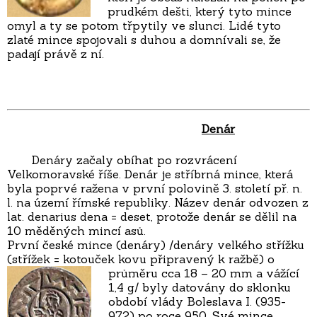
prudkém dešti, který tyto mince
omyl a ty se potom třpytily ve slunci. Lidé tyto
zlaté mince spojovali s duhou a domnívali se, že
padají právě z ní.
Denár
Denáry začaly obíhat po rozvrácení
Velkomoravské říše. Denár je stříbrná mince, která
byla poprvé ražena v první polovině 3. století př. n.
l. na území římské republiky. Název denár odvozen z
lat. denarius dena = deset, protože denár se dělil na
10 měděných mincí asů.
První české mince (denáry) /denáry velkého střížku
(střížek = kotouček kovu připravený k ražbě) o
průměru cca 18 – 20 m
m a vážící
1,4 g/ byly datovány do sklonku
období vlády Boleslava I. (935-
972) po roce 950. Své mince