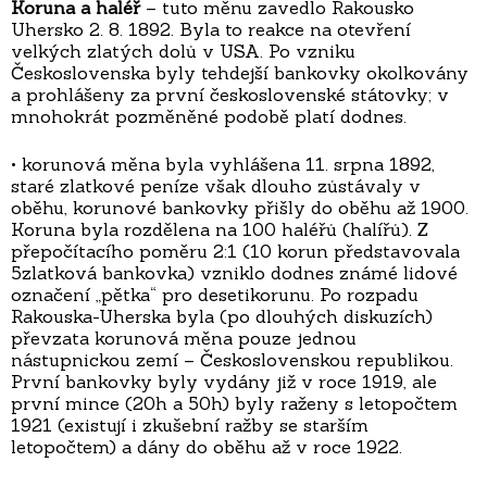
Koruna a haléř
– tuto měnu zavedlo Rakousko
Uhersko 2. 8. 1892. Byla to reakce na otevření
velkých zlatých dolů v USA. Po vzniku
Československa byly tehdejší bankovky okolkovány
a prohlášeny za první československé státovky; v
mnohokrát pozměněné podobě platí dodnes.
• korunová měna byla vyhlášena 11. srpna 1892,
staré zlatkové peníze však dlouho zůstávaly v
oběhu, korunové bankovky přišly do oběhu až 1900.
Koruna byla rozdělena na 100 haléřů (halířů). Z
přepočítacího poměru 2:1 (10 korun představovala
5zlatková bankovka) vzniklo dodnes známé lidové
označení „pětka“ pro desetikorunu. Po rozpadu
Rakouska-Uherska byla (po dlouhých diskuzích)
převzata korunová měna pouze jednou
nástupnickou zemí – Československou republikou.
První bankovky byly vydány již v roce 1919, ale
první mince (20h a 50h) byly raženy s letopočtem
1921 (existují i zkušební ražby se starším
letopočtem) a dány do oběhu až v roce 1922.