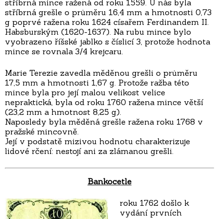
stříbrná mince ražená od roku 1559. U nás byla
stříbrná grešle o průměru 16,4 mm a hmotnosti 0,73
g poprvé ražena roku 1624 císařem Ferdinandem II.
Habsburským (1620-1637). Na rubu mince bylo
vyobrazeno říšské jablko s číslicí 3, protože hodnota
mince se rovnala 3/4 krejcaru.
Marie Terezie zavedla měděnou grešli o průměru
17,5 mm a hmotnosti 1,67 g. Protože ražba této
mince byla pro její malou velikost velice
nepraktická, byla od roku 1760 ražena mince větší
(23,2 mm a hmotnost 8,25 g).
Naposledy byla měděná grešle ražena roku 1768 v
pražské mincovně.
Její v podstatě mizivou hodnotu charakterizuje
lidové rčení: nestojí ani za zlámanou grešli.
Bankocetle
roku 1762 došlo k
vydání prvních